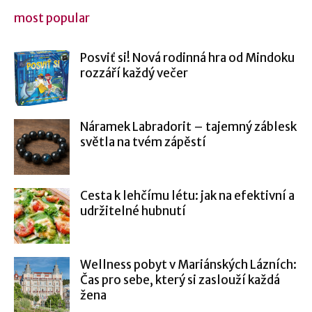
most popular
Posviť si! Nová rodinná hra od Mindoku
rozzáří každý večer
Náramek Labradorit – tajemný záblesk
světla na tvém zápěstí
Cesta k lehčímu létu: jak na efektivní a
udržitelné hubnutí
Wellness pobyt v Mariánských Lázních:
Čas pro sebe, který si zaslouží každá
žena