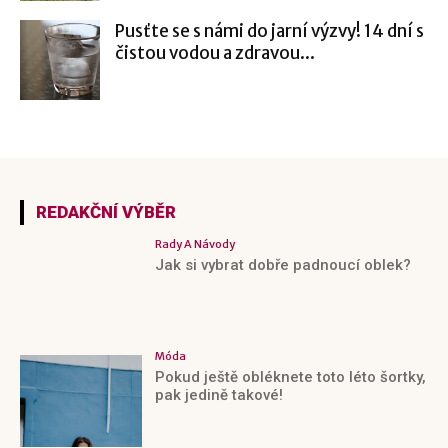
Pusťte se s námi do jarní výzvy! 14 dní s
čistou vodou a zdravou...
REDAKČNÍ VÝBĚR
Rady A Návody
Jak si vybrat dobře padnoucí oblek?
Móda
Pokud ještě obléknete toto léto šortky,
pak jedině takové!