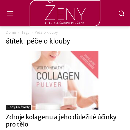
Ženy
LIFESTYLE ČASOPIS PRO ŽENY
Domů
Tagy
Péče o klouby
štítek: péče o klouby
Rady A Návody
Zdroje kolagenu a jeho důležité účinky
pro tělo