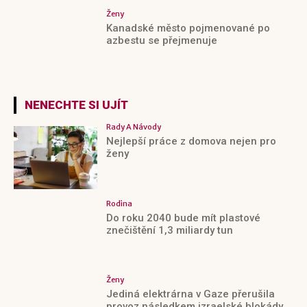
Ženy
Kanadské město pojmenované po
azbestu se přejmenuje
NENECHTE SI UJÍT
Rady A Návody
Nejlepší práce z domova nejen pro
ženy
Rodina
Do roku 2040 bude mít plastové
znečištění 1,3 miliardy tun
Ženy
Jediná elektrárna v Gaze přerušila
provoz následkem izraelské blokády