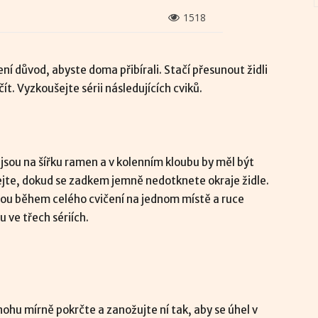
1518
ení důvod, abyste doma přibírali. Stačí přesunout židli
t. Vyzkoušejte sérii následujících cviků.
 jsou na šířku ramen a v kolenním kloubu by měl být
ejte, dokud se zadkem jemně nedotknete okraje židle.
sou během celého cvičení na jednom místě a ruce
 ve třech sériích.
nohu mírně pokrčte a zanožujte ní tak, aby se úhel v