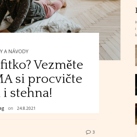
K
i
Y A NÁVODY
fitko? Vezměte
MA si procvičte
 i stehna!
ag
on
24.8.2021
3