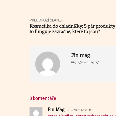
PŘEDCHOZÍ ČLÁNEK
Kosmetika do chladničky: S pár produkty
to funguje zázračně, které to jsou?
Fin mag
https://svetmag.cz/
3 komentáře
Fin Mag
2.5.2023 At 21:36