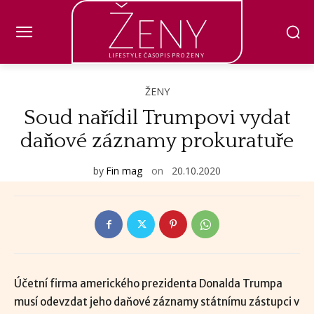
Ženy
LIFESTYLE ČASOPIS PRO ŽENY
ŽENY
Soud nařídil Trumpovi vydat
daňové záznamy prokuratuře
by
Fin mag
on
20.10.2020
Účetní firma amerického prezidenta Donalda Trumpa
musí odevzdat jeho daňové záznamy státnímu zástupci v