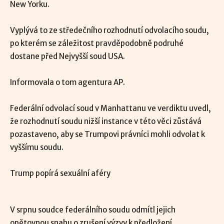
New Yorku.
Vyplývá to ze středečního rozhodnutí odvolacího soudu,
po kterém se záležitost pravděpodobně podruhé
dostane před Nejvyšší soud USA.
Informovala o tom agentura AP.
Federální odvolací soud v Manhattanu ve verdiktu uvedl,
že rozhodnutí soudu nižší instance v této věci zůstává
pozastaveno, aby se Trumpovi právníci mohli odvolat k
vyššímu soudu.
Trump popírá sexuální aféry
V srpnu soudce federálního soudu odmítl jejich
opětovnou snahu o zrušení výzvy k předložení