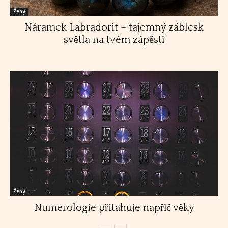
Ženy
Náramek Labradorit – tajemný záblesk
světla na tvém zápěstí
Ženy
Numerologie přitahuje napříč věky