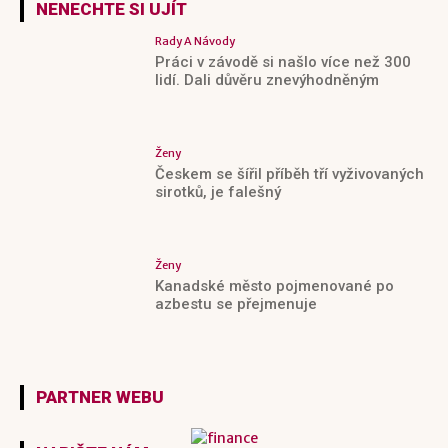
NENECHTE SI UJÍT
Rady A Návody
Práci v závodě si našlo více než 300
lidí. Dali důvěru znevýhodněným
Ženy
Českem se šířil příběh tří vyživovaných
sirotků, je falešný
Ženy
Kanadské město pojmenované po
azbestu se přejmenuje
PARTNER WEBU