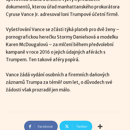
dokumentů, kterou úřad manhattanského prokurátora
Cyruse Vance Jr. adresoval loni Trumpové účetní firmě.
Vyšetřování Vance se zčásti týká plateb pro dvě ženy –
pornografickou herečku Stormy Danielsová a modelku
Karen McDougalovú – za mlčení během předvolební
kampaně v roce 2016 o jejich údajných aférách s
Trumpem. Ten takové aféry popírá.
Vance žádá vydání osobních a firemních daňových
záznamů Trumpa za téměř osm let, o důvodech své
žádosti však prozradil jen málo.
Facebook
Twitter