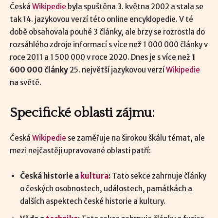
Česká
Wikipedie
byla spuštěna 3. května 2002 a stala se
tak 14. jazykovou verzí této online encyklopedie. V té
době obsahovala pouhé 3 články, ale brzy se rozrostla do
rozsáhlého zdroje informací s více než 1 000 000 články v
roce 2011 a 1 500 000 v roce 2020. Dnes je s více než
1
600 000 články
25. největší jazykovou verzí
Wikipedie
na světě.
Specifické oblasti zájmu:
Česká
Wikipedie
se zaměřuje na širokou škálu témat, ale
mezi nejčastěji upravované oblasti patří:
Česká historie a
kultura
:
Tato sekce zahrnuje články
o českých osobnostech, událostech, památkách a
dalších aspektech české historie a kultury.