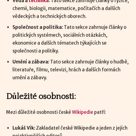
Věda a
technika
:
Tato sekce zahrnuje články o fyzice,
chemii, biologii, matematice, počítačích a dalších
vědeckých a technických oborech.
Společnost a politika:
Tato sekce zahrnuje články o
politických systémech, sociálních otázkách,
ekonomice a dalších tématech týkajících se
společnosti a politiky.
Umění a zábava:
Tato sekce zahrnuje články o hudbě,
literatuře, filmu, televizi, hrách a dalších formách
umění a zábavy.
Důležité osobnosti:
Mezi důležité osobnosti české
Wikipedie
patří:
Lukáš Vik:
Zakladatel české Wikipedie a jeden z jejích
nejaktivnějších editorů.