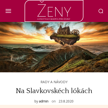
Ženy
LIFESTYLE ČASOPIS PRO ŽENY
RADY A NÁVODY
Na Slavkovskéch lókách
by
admin
on
23.8.2020