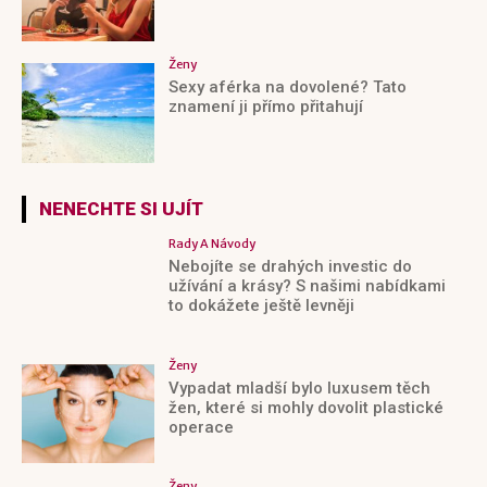
Ženy
Sexy aférka na dovolené? Tato
znamení ji přímo přitahují
NENECHTE SI UJÍT
Rady A Návody
Nebojíte se drahých investic do
užívání a krásy? S našimi nabídkami
to dokážete ještě levněji
Ženy
Vypadat mladší bylo luxusem těch
žen, které si mohly dovolit plastické
operace
Ženy