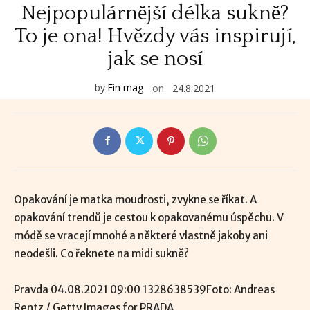
Nejpopulárnější délka sukně?
To je ona! Hvězdy vás inspirují,
jak se nosí
by
Fin mag
on
24.8.2021
Opakování je matka moudrosti, zvykne se říkat. A
opakování trendů je cestou k opakovanému úspěchu. V
módě se vracejí mnohé a některé vlastně jakoby ani
neodešli. Co řeknete na midi sukně?
Pravda 04.08.2021 09:00 1328638539Foto: Andreas
Rentz / Getty Images for PRADA