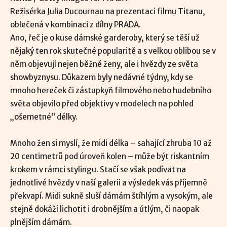
Režisérka Julia Ducournau na prezentaci filmu Titanu,
oblečená v kombinaci z dílny PRADA.
Ano, řeč je o kuse dámské garderoby, který se těší už
nějaký ten rok skutečné popularitě a s velkou oblibou se v
něm objevují nejen běžné ženy, ale i hvězdy ze světa
showbyznysu. Důkazem byly nedávné týdny, kdy se
mnoho hereček či zástupkyň filmového nebo hudebního
světa objevilo před objektivy v modelech na pohled
„ošemetné“ délky.
Mnoho žen si myslí, že midi délka – sahající zhruba 10 až
20 centimetrů pod úroveň kolen – může být riskantním
krokem v rámci stylingu. Stačí se však podívat na
jednotlivé hvězdy v naší galerii a výsledek vás příjemně
překvapí. Midi sukně sluší dámám štíhlým a vysokým, ale
stejně dokáží lichotit i drobnějším a útlým, či naopak
plnějším dámám.