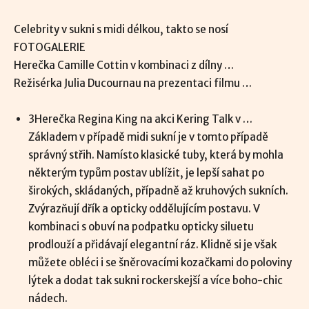
Celebrity v sukni s midi délkou, takto se nosí
FOTOGALERIE
Herečka Camille Cottin v kombinaci z dílny …
Režisérka Julia Ducournau na prezentaci filmu …
3Herečka Regina King na akci Kering Talk v …
Základem v případě midi sukní je v tomto případě
správný střih. Namísto klasické tuby, která by mohla
některým typům postav ublížit, je lepší sahat po
širokých, skládaných, případně až kruhových sukních.
Zvýrazňují dřík a opticky oddělujícím postavu. V
kombinaci s obuví na podpatku opticky siluetu
prodlouží a přidávají elegantní ráz. Klidně si je však
můžete obléci i se šněrovacími kozačkami do poloviny
lýtek a dodat tak sukni rockerskejší a více boho-chic
nádech.