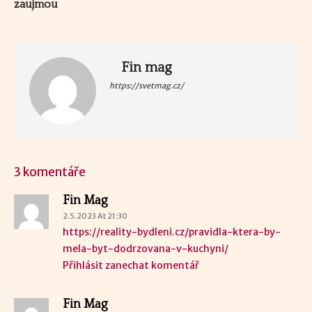
zaujmou
Fin mag
https://svetmag.cz/
3 komentáře
Fin Mag
2.5.2023 At 21:30
https://reality-bydleni.cz/pravidla-ktera-by-
mela-byt-dodrzovana-v-kuchyni/
Přihlásit zanechat komentář
Fin Mag