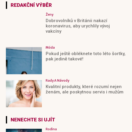
REDAKČNÍ VÝBĚR
Ženy
Dobrovolníků v Británii nakazí
koronavirus, aby urychlily vývoj
vakcíny
Móda
Pokud ještě obléknete toto léto šortky,
pak jedině takové!
Rady A Návody
Kvalitní produkty, které rozumí nejen
ženám, ale poskytnou servis i mužům
NENECHTE SI UJÍT
Rodina