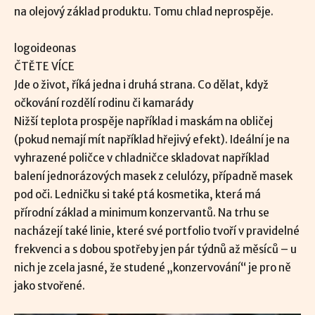
na olejový základ produktu. Tomu chlad neprospěje.
logoideonas
ČTĚTE VÍCE
Jde o život, říká jedna i druhá strana. Co dělat, když
očkování rozdělí rodinu či kamarády
Nižší teplota prospěje například i maskám na obličej
(pokud nemají mít například hřejivý efekt). Ideální je na
vyhrazené poličce v chladničce skladovat například
balení jednorázových masek z celulózy, případně masek
pod oči. Ledničku si také ptá kosmetika, která má
přírodní základ a minimum konzervantů. Na trhu se
nacházejí také linie, které své portfolio tvoří v pravidelné
frekvenci a s dobou spotřeby jen pár týdnů až měsíců – u
nich je zcela jasné, že studené „konzervování“ je pro ně
jako stvořené.