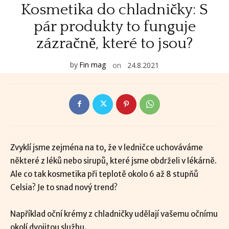
Kosmetika do chladničky: S
pár produkty to funguje
zázračně, které to jsou?
by
Fin mag
on
24.8.2021
Zvyklí jsme zejména na to, že v ledničce uchováváme
některé z léků nebo sirupů, které jsme obdrželi v lékárně.
Ale co tak kosmetika při teplotě okolo 6 až 8 stupňů
Celsia? Je to snad nový trend?
Například oční krémy z chladničky udělají vašemu očnímu
okolí dvojitou službu.