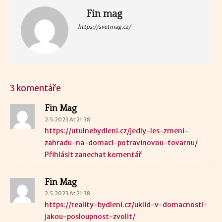
Fin mag
https://svetmag.cz/
3 komentáře
Fin Mag
2.5.2023 At 21:38
https://utulnebydleni.cz/jedly-les-zmeni-
zahradu-na-domaci-potravinovou-tovarnu/
Přihlásit zanechat komentář
Fin Mag
2.5.2023 At 21:38
https://reality-bydleni.cz/uklid-v-domacnosti-
jakou-posloupnost-zvolit/