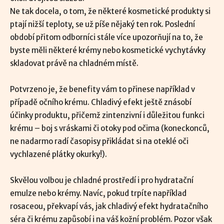
Ne tak docela, o tom, že některé kosmetické produkty si
ptají nižší teploty, se už píše nějaký ten rok. Poslední
období přitom odborníci stále více upozorňují na to, že
byste měli některé krémy nebo kosmetické vychytávky
skladovat právě na chladném místě.
Potvrzeno je, že benefity vám to přinese například v
případě očního krému. Chladivý efekt ještě znásobí
účinky produktu, přičemž zintenzivní i důležitou funkci
krému – boj s vráskami či otoky pod očima (koneckonců,
ne nadarmo radí časopisy přikládat si na oteklé oči
vychlazené plátky okurky!).
Skvělou volbou je chladné prostředí i pro hydratační
emulze nebo krémy. Navíc, pokud trpíte například
rosaceou, překvapí vás, jak chladivý efekt hydratačního
séra či krému zapůsobí i na váš kožní problém. Pozor však