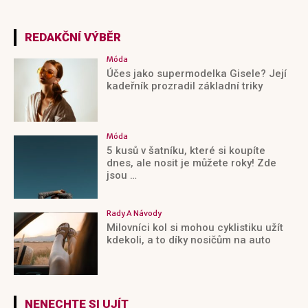
REDAKČNÍ VÝBĚR
Móda
Účes jako supermodelka Gisele? Její
kadeřník prozradil základní triky
Móda
5 kusů v šatníku, které si koupíte
dnes, ale nosit je můžete roky! Zde
jsou …
Rady A Návody
Milovníci kol si mohou cyklistiku užít
kdekoli, a to díky nosičům na auto
NENECHTE SI UJÍT