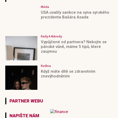
Móda
USA uvalily sankce na syna syrského
prezidenta Bašára Asada
Rady A Návody
Vypůjčené od partnera? Nebojte se
pánské vůně, máme 5 tipů, které
zaujmou
Rodina
Když máte dítě se zdravotním
znevýhodněním
PARTNER WEBU
NAPIŠTE NÁM