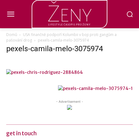
Ženy
LIFESTYLE ČASOPIS PRO ŽENY
Domů
USA finančně podpoří Kolumbii v boji proti gangům a
pašování drog
pexels-camila-melo-3075974
pexels-camila-melo-3075974
- Advertisement -
get in touch