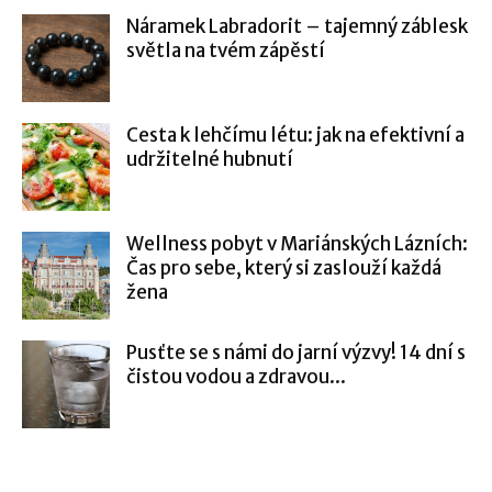
Náramek Labradorit – tajemný záblesk
světla na tvém zápěstí
Cesta k lehčímu létu: jak na efektivní a
udržitelné hubnutí
Wellness pobyt v Mariánských Lázních:
Čas pro sebe, který si zaslouží každá
žena
Pusťte se s námi do jarní výzvy! 14 dní s
čistou vodou a zdravou...