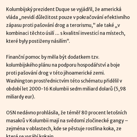
Kolumbijský prezident Duque se vyjádřil, že americká
vláda „nevidí důležitost pouze v pokračování efektivního
zápasu proti pašování drog a terorismu,“ ale také „v
kombinaci těchto úsilí … s kvalitní investicí na místech,
které byly postiženy násilím“.
Finanční pomoc by měla být dodatkem tzv.
kolumbijského plánu na podporu hospodářství a boje
proti pašování drog v této jihoamerické zemi.
Washington prostřednictvím této schématu přidělil v
období let 2000-16 Kolumbii sedm miliard dolarů (5,98
miliardy eur).
OSN nedávno prohlásila, že téměř 80 procent letošních
masakrů v Kolumbii mají na svědomí zločinecké gangy –
zejména v oblastech, kde se pěstuje rostlina koka, ze
které se vyrábí kokain.