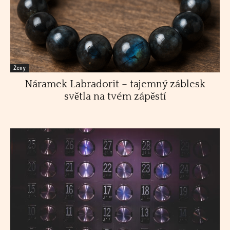
Ženy
Náramek Labradorit – tajemný záblesk
světla na tvém zápěstí