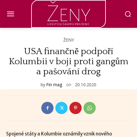
Ženy
LIFESTYLE ČASOPIS PRO ŽENY
ŽENY
USA finančně podpoří
Kolumbii v boji proti gangům
a pašování drog
by
Fin mag
on
20.10.2020
Spojené státy a Kolumbie oznámily vznik nového