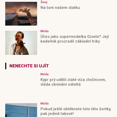
Ženy
Na tom našem statku
Móda
Účes jako supermodelka Gisele? Její
kadeřník prozradil základní triky
NENECHTE SI UJÍT
Móda
Kypr prý udělil zlaté víza zločincem,
vláda obvinění odmítá
Móda
Pokud ještě obléknete toto léto šortky,
pak jedině takové!