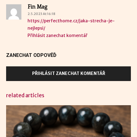
Fin Mag
2.5.2023 At 16:18
https://perfecthome.cz/jaka-strecha-je-
nejlepsi/
Přihlásit zanechat komentář
ZANECHAT ODPOVĚĎ
PŘIHLÁSIT ZANECHAT KOMENTÁŘ
related articles