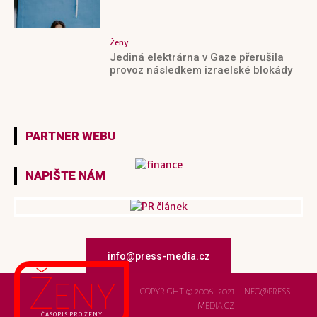
Ženy
Jediná elektrárna v Gaze přerušila
provoz následkem izraelské blokády
PARTNER WEBU
NAPIŠTE NÁM
info@press-media.cz
Ženy
COPYRIGHT © 2006–2021 - INFO@PRESS-
MEDIA.CZ
ČASOPIS PRO ŽENY