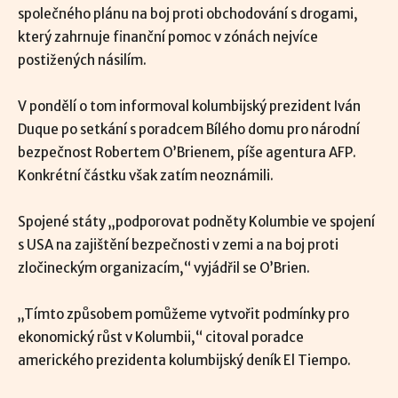
společného plánu na boj proti obchodování s drogami,
který zahrnuje finanční pomoc v zónách nejvíce
postižených násilím.
V pondělí o tom informoval kolumbijský prezident Iván
Duque po setkání s poradcem Bílého domu pro národní
bezpečnost Robertem O’Brienem, píše agentura AFP.
Konkrétní částku však zatím neoznámili.
Spojené státy „podporovat podněty Kolumbie ve spojení
s USA na zajištění bezpečnosti v zemi a na boj proti
zločineckým organizacím,“ vyjádřil se O’Brien.
„Tímto způsobem pomůžeme vytvořit podmínky pro
ekonomický růst v Kolumbii,“ citoval poradce
amerického prezidenta kolumbijský deník El Tiempo.