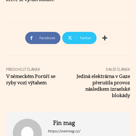
Facebook
Twitter
PŘEDCHOZÍ ČLÁNEK
DALŠÍ ČLÁNEK
V německém Porúří se
Jediná elektrárna v Gaze
ryby vozí výtahem
přerušila provoz
následkem izraelské
blokády
Fin mag
https://svetmag.cz/