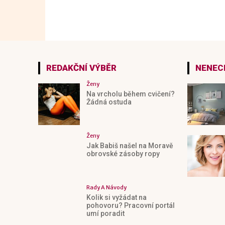
REDAKČNÍ VÝBĚR
NENECH
Ženy
Na vrcholu během cvičení?
Žádná ostuda
Ženy
Jak Babiš našel na Moravě
obrovské zásoby ropy
Rady A Návody
Kolik si vyžádat na
pohovoru? Pracovní portál
umí poradit