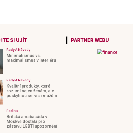
TE SI UJÍT
PARTNER WEBU
Rady A Návody
Minimalismus vs.
maximalismus v interiéru
Rady A Návody
Kvalitní produkty, které
rozumí nejen ženám, ale
poskytnou servis i mužům
Rodina
Britská amabasáda v
Moskvě dostala pro
zástavu LGBTI upozornění