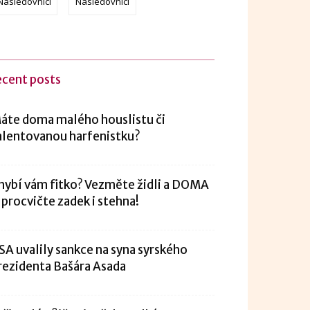
Následovníci
Následovníci
ecent posts
áte doma malého houslistu či
alentovanou harfenistku?
hybí vám fitko? Vezměte židli a DOMA
i procvičte zadek i stehna!
SA uvalily sankce na syna syrského
rezidenta Bašára Asada