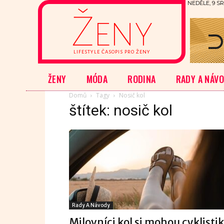
NEDĚLE, 9 SR
Ženy
LIFESTYLE ČASOPIS PRO ŽENY
ŽENY
MÓDA
RODINA
RADY A NÁV
Domů
Tagy
Nosič kol
štítek: nosič kol
Rady A Návody
Milovníci kol si mohou cyklisti