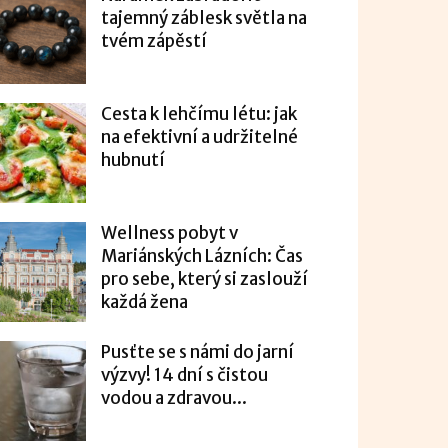
tajemný záblesk světla na
tvém zápěstí
Cesta k lehčímu létu: jak
na efektivní a udržitelné
hubnutí
Wellness pobyt v
Mariánských Lázních: Čas
pro sebe, který si zaslouží
každá žena
Pusťte se s námi do jarní
výzvy! 14 dní s čistou
vodou a zdravou...