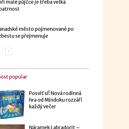
 při malé půjčce je třeba velká
patrnost
anadské město pojmenované po
zbestu se přejmenuje
ost popular
Posviť si! Nová rodinná
hra od Mindoku rozzáří
každý večer
Náramek Labradorit –