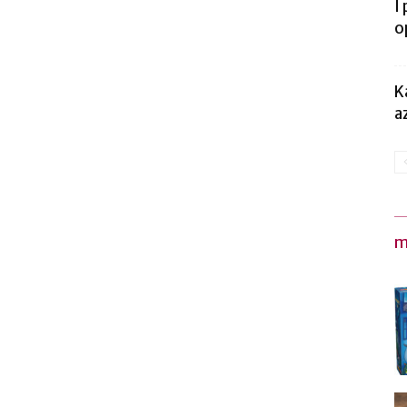
I
o
K
a
m