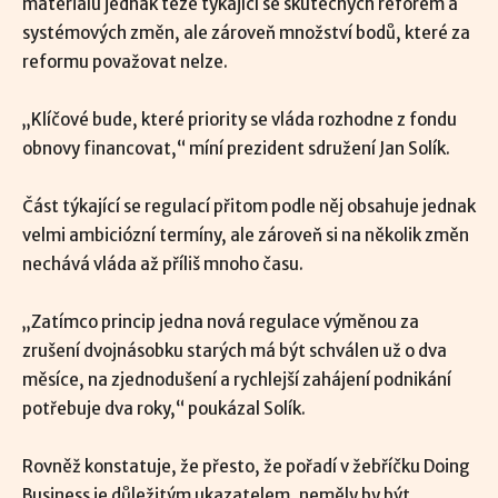
materiálu jednak teze týkající se skutečných reforem a
systémových změn, ale zároveň množství bodů, které za
reformu považovat nelze.
„Klíčové bude, které priority se vláda rozhodne z fondu
obnovy financovat,“ míní prezident sdružení Jan Solík.
Část týkající se regulací přitom podle něj obsahuje jednak
velmi ambiciózní termíny, ale zároveň si na několik změn
nechává vláda až příliš mnoho času.
„Zatímco princip jedna nová regulace výměnou za
zrušení dvojnásobku starých má být schválen už o dva
měsíce, na zjednodušení a rychlejší zahájení podnikání
potřebuje dva roky,“ poukázal Solík.
Rovněž konstatuje, že přesto, že pořadí v žebříčku Doing
Business je důležitým ukazatelem, neměly by být