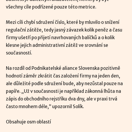
všechny cíle podřízené pouze této metrice.
Mezi cíli chybí sdružení číslo, které by mluvilo o snížení
regulační zátěže, tedy jasný závazek kolik peněz a času
firmy ušetří po přijetí navrhovaných balíčků a o kolik
klesne jejich administrativní zátěž ve srovnání se
současností.
Na rozdíl od Podnikatelské aliance Slovenska pozitivně
hodnotí záměr zkrátit čas založení firmy na jeden den,
ale důležité podle sdružení bude, aby nezůstal pouze na
papíře. „Už v současnosti je například zákonná lhůta na
zápis do obchodního rejstříku dva dny, ale v praxi trvá
často mnohem déle,“ upozornil Solík.
Obsahuje osm oblastí