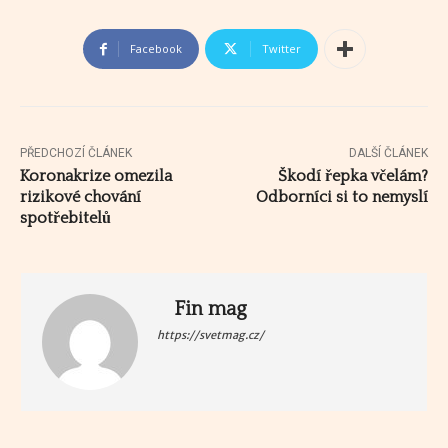
Facebook
Twitter
PŘEDCHOZÍ ČLÁNEK
DALŠÍ ČLÁNEK
Koronakrize omezila
Škodí řepka včelám?
rizikové chování
Odborníci si to nemyslí
spotřebitelů
Fin mag
https://svetmag.cz/