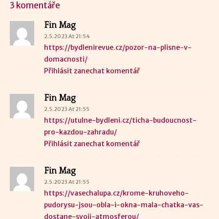
3 komentáře
Fin Mag
2.5.2023 At 21:54
https://bydlenirevue.cz/pozor-na-plisne-v-
domacnosti/
Přihlásit zanechat komentář
Fin Mag
2.5.2023 At 21:55
https://utulne-bydleni.cz/ticha-budoucnost-
pro-kazdou-zahradu/
Přihlásit zanechat komentář
Fin Mag
2.5.2023 At 21:55
https://vasechalupa.cz/krome-kruhoveho-
pudorysu-jsou-obla-i-okna-mala-chatka-vas-
dostane-svoji-atmosferou/