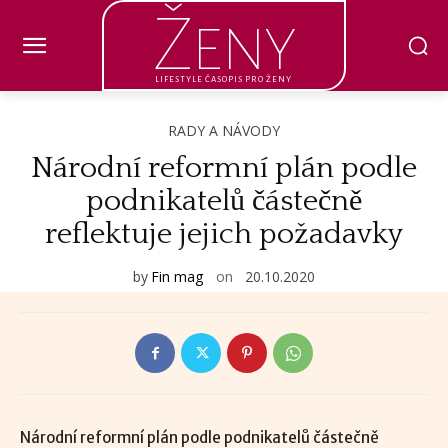
Ženy
LIFESTYLE ČASOPIS PRO ŽENY
RADY A NÁVODY
Národní reformní plán podle
podnikatelů částečně
reflektuje jejich požadavky
by
Fin mag
on
20.10.2020
Národní reformní plán podle podnikatelů částečně