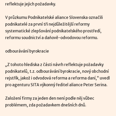
reflektuje jejich požadavky.
V průzkumu Podnikatelské aliance Slovenska označili
podnikatelé za první tři nejdůležitější reformy
systematické zlepšování podnikatelského prostředí,
reformu soudnictví a daňově-odvodovou reformu.
odbourávání byrokracie
„Z tohoto hlediska z části návrh reflektuje požadavky
podnikatelů, t.z. odbourávání byrokracie, nový obchodní
rejstřík, jakož i odvodová reforma a reforma daní,“ uvedl
pro agenturu SITA výkonný ředitel aliance Peter Serina.
Založení firmy za jeden den není podle něj vůbec
problémem, zda požadavkem dnešních dnů.