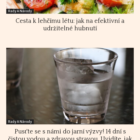
Rady A Návody
Cesta k lehčímu létu: jak na efektivní a
udržitelné hubnutí
Rady A Návody
Pusťte se s námi do jarní výzvy! 14 dní s
čistou vodou a zdravou stravou. Uvidíte, jak