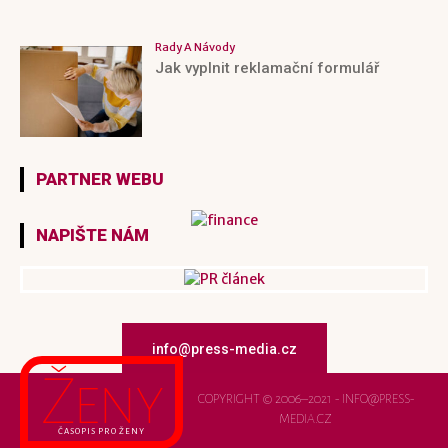
Rady A Návody
Jak vyplnit reklamační formulář
PARTNER WEBU
NAPIŠTE NÁM
info@press-media.cz
Ženy
COPYRIGHT © 2006–2021 - INFO@PRESS-
MEDIA.CZ
ČASOPIS PRO ŽENY