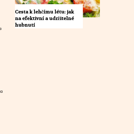
Cesta k lehčímu létu: jak
na efektivní a udržitelné
hubnutí
a
á
 a