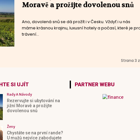
Moravě a prožijte dovolenou snů
Ano, dovolená snů se dá prožít i v Česku. Vždyť i u nás
máme krásnou krajinu, luxusní hotely a počasí, které je pr
trávení...
Strana 3 z
TE SI UJÍT
PARTNER WEBU
Rady A Návody
Rezervujte si ubytování na
jižní Moravě a prožijte
dovolenou snů
Ženy
Chystáte se na první rande?
U mužů nejvíce zabodujete