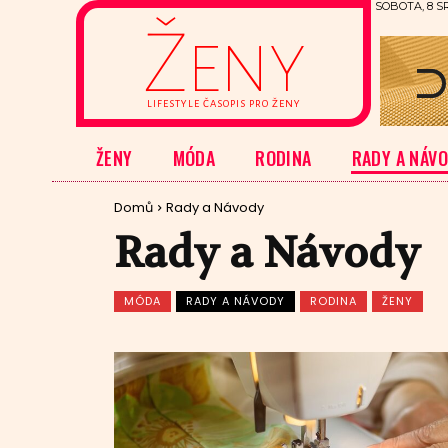
SOBOTA, 8 S
Ženy
LIFESTYLE ČASOPIS PRO ŽENY
ŽENY
MÓDA
RODINA
RADY A NÁV
Domů
Rady a Návody
Rady a Návody
MÓDA
RADY A NÁVODY
RODINA
ŽENY