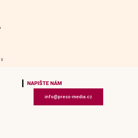
o
 8
NAPIŠTE NÁM
info@press-media.cz