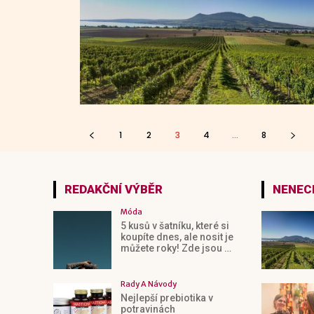
1
2
3
4
...
8
REDAKČNÍ VÝBĚR
NENECH
Móda
5 kusů v šatníku, které si
koupíte dnes, ale nosit je
můžete roky! Zde jsou …
Rady A Návody
Nejlepší prebiotika v
potravinách