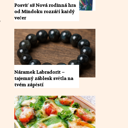
Posviť si! Nová rodinná hra
od Mindoku rozzáří každý
večer
e
Náramek Labradorit –
tajemný záblesk světla na
tvém zápěstí