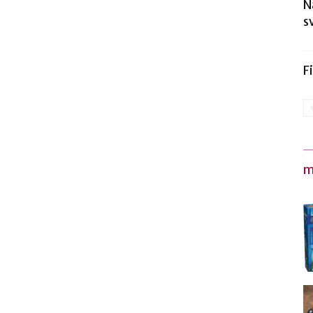
N
s
F
m