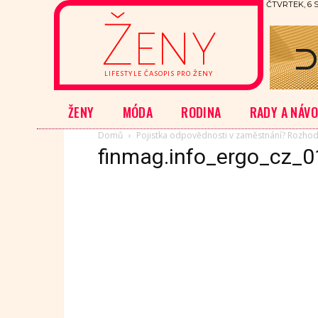
ČTVRTEK, 6 
Ženy
LIFESTYLE ČASOPIS PRO ŽENY
ŽENY
MÓDA
RODINA
RADY A NÁV
Domů
Pojistka odpovědnosti v zaměstnání? Rozhod
finmag.info_ergo_cz_0