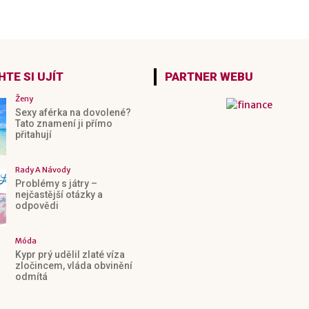
TE SI UJÍT
PARTNER WEBU
Ženy
Sexy aférka na dovolené?
Tato znamení ji přímo
přitahují
Rady A Návody
Problémy s játry –
nejčastější otázky a
odpovědi
Móda
Kypr prý udělil zlaté víza
zločincem, vláda obvinění
odmítá