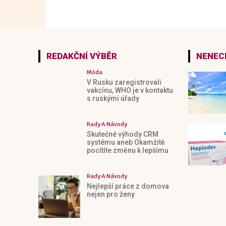
REDAKČNÍ VÝBĚR
NENECH
Móda
V Rusku zaregistrovali
vakcínu, WHO je v kontaktu
s ruskými úřady
Rady A Návody
Skutečné výhody CRM
systému aneb Okamžitě
pocítíte změnu k lepšímu
Rady A Návody
Nejlepší práce z domova
nejen pro ženy