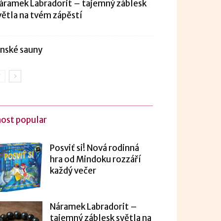
áramek Labradorit – tajemný záblesk
větla na tvém zápěstí
inské sauny
ost popular
Posviť si! Nová rodinná
hra od Mindoku rozzáří
každý večer
Náramek Labradorit –
tajemný záblesk světla na