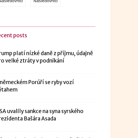
Následovníci
Následovníci
ecent posts
rump platí nízké daně z příjmu, údajně
ro velké ztráty v podnikání
 německém Porúří se ryby vozí
ýtahem
SA uvalily sankce na syna syrského
rezidenta Bašára Asada