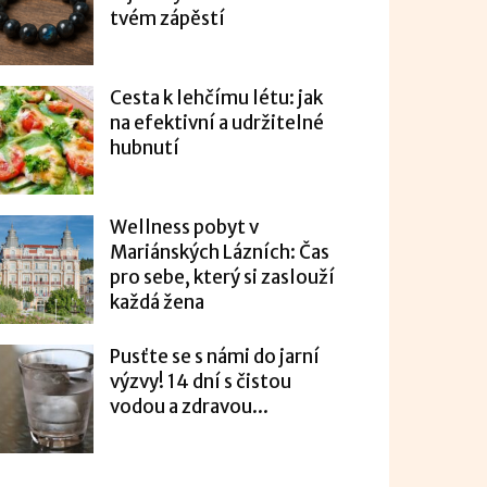
tvém zápěstí
Cesta k lehčímu létu: jak
na efektivní a udržitelné
hubnutí
Wellness pobyt v
Mariánských Lázních: Čas
pro sebe, který si zaslouží
každá žena
Pusťte se s námi do jarní
výzvy! 14 dní s čistou
vodou a zdravou...