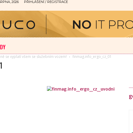
SRPNA, 2026
PŘIHLÁŠENÍ / REGISTRACE
ODY
ně se vyplatí všem se služebním vozem!
finmag.info_ergo_cz_01
1
g