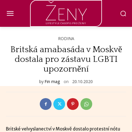
Ženy
LIFESTYLE ČASOPIS PRO ŽENY
RODINA
Britská amabasáda v Moskvě
dostala pro zástavu LGBTI
upozornění
by
Fin mag
on
20.10.2020
Britské velvyslanectví v Moskvě dostalo protestní nótu