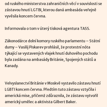
od ruského ministerstva zahraničních věcí v souvislosti se
zástavou hnutí LGTBI, kterou daná ambasáda veřejně
vyvěsila koncem června.
Informovala o tom v úterý tisková agentura TASS.
Zákonodárce dolní komory ruského parlamentu – Státní
dumy – Vasilij Piskarev prohlásil, že protestní nóta
týkající se vystavených vlajek hnutí duhového pochodu
byla zaslána na ambasády Británie, Spojených států a
Kanady.
Velvyslanectví Británie v Moskvě vystavilo zástavu hnutí
LGBTI koncem června. Předtím tuto zástavu vztyčila i
americká mise, přičemž zdůraznila, že zástavu vytvořil
americký umělec a aktivista Gilbert Baker.