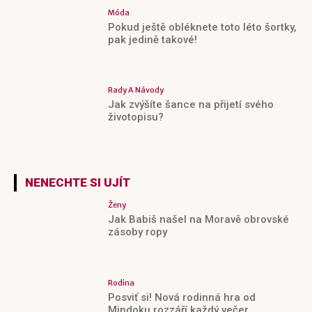
Móda
Pokud ještě obléknete toto léto šortky,
pak jedině takové!
Rady A Návody
Jak zvýšíte šance na přijetí svého
životopisu?
NENECHTE SI UJÍT
Ženy
Jak Babiš našel na Moravě obrovské
zásoby ropy
Rodina
Posviť si! Nová rodinná hra od
Mindoku rozzáří každý večer