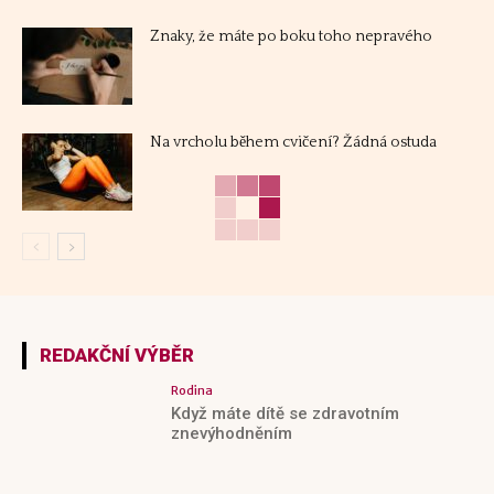
Znaky, že máte po boku toho nepravého
Na vrcholu během cvičení? Žádná ostuda
REDAKČNÍ VÝBĚR
Rodina
Když máte dítě se zdravotním
znevýhodněním