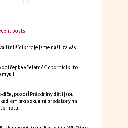
ecent posts
valitní šicí stroje jsme našli za vás
kodí řepka včelám? Odborníci si to
emyslí
odiče, pozor! Prázdniny dětí jsou
ákadlem pro sexuální predátory na
nternetu