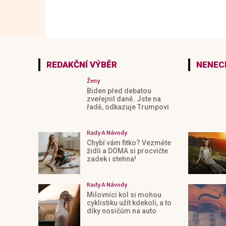
REDAKČNÍ VÝBĚR
NENECH
Ženy
Biden před debatou
zveřejnil daně. Jste na
řadě, odkazuje Trumpovi
Rady A Návody
Chybí vám fitko? Vezměte
židli a DOMA si procvičte
zadek i stehna!
Rady A Návody
Milovníci kol si mohou
cyklistiku užít kdekoli, a to
díky nosičům na auto