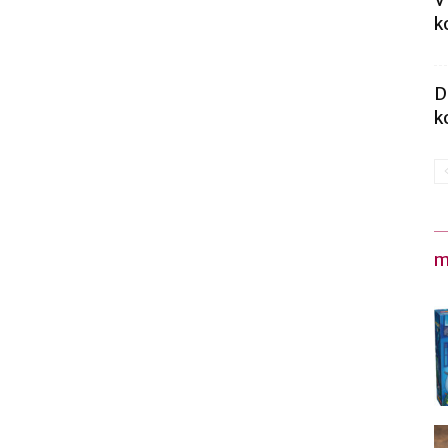
V
k
D
k
m