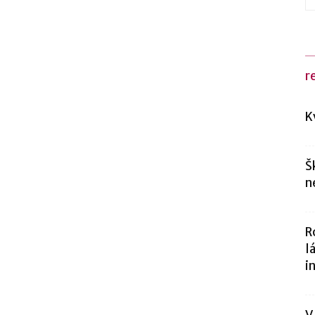
r
K
Š
n
R
l
i