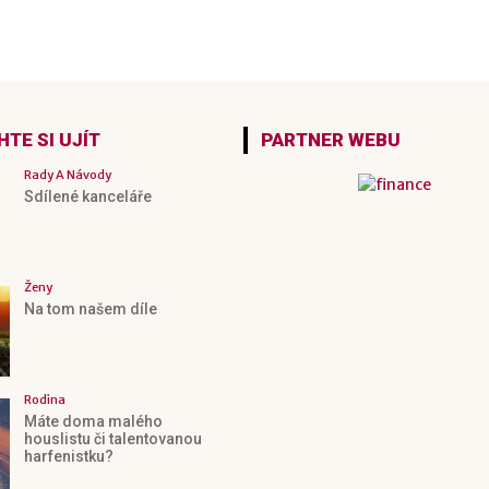
TE SI UJÍT
PARTNER WEBU
Rady A Návody
Sdílené kanceláře
Ženy
Na tom našem díle
Rodina
Máte doma malého
houslistu či talentovanou
harfenistku?