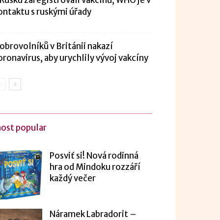
 Rusku zaregistrovali vakcínu, WHO je v
ontaktu s ruskými úřady
obrovolníků v Británii nakazí
oronavirus, aby urychlily vývoj vakcíny
ost popular
Posviť si! Nová rodinná
hra od Mindoku rozzáří
každý večer
Náramek Labradorit –