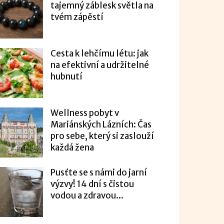
tajemný záblesk světla na
tvém zápěstí
Cesta k lehčímu létu: jak
na efektivní a udržitelné
hubnutí
Wellness pobyt v
Mariánských Lázních: Čas
pro sebe, který si zaslouží
každá žena
Pusťte se s námi do jarní
výzvy! 14 dní s čistou
vodou a zdravou...