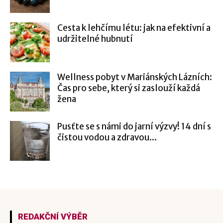
Cesta k lehčímu létu: jak na efektivní a
udržitelné hubnutí
Wellness pobyt v Mariánských Lázních:
Čas pro sebe, který si zaslouží každá
žena
Pusťte se s námi do jarní výzvy! 14 dní s
čistou vodou a zdravou...
REDAKČNÍ VÝBĚR