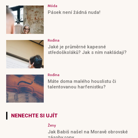
Móda
Pásek není žádná nuda!
Rodina
Jaké je průměrné kapesné
středoškoláků? Jak s ním nakládají?
Rodina
Máte doma malého houslistu či
talentovanou harfenistku?
NENECHTE SI UJÍT
Ženy
Jak Babiš našel na Moravě obrovské
zásoby ropy