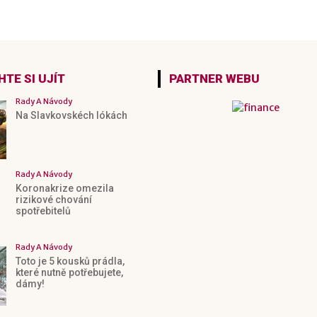
TE SI UJÍT
PARTNER WEBU
Rady A Návody
Na Slavkovskéch lókách
Rady A Návody
Koronakrize omezila
rizikové chování
spotřebitelů
Rady A Návody
Toto je 5 kousků prádla,
které nutně potřebujete,
dámy!