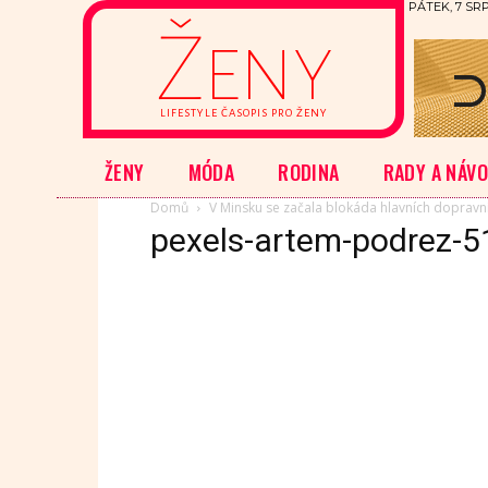
PÁTEK, 7 SRP
Ženy
LIFESTYLE ČASOPIS PRO ŽENY
ŽENY
MÓDA
RODINA
RADY A NÁV
Domů
V Minsku se začala blokáda hlavních dopravn
pexels-artem-podrez-