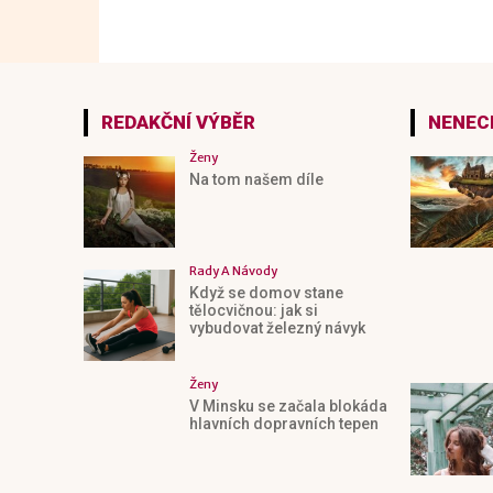
REDAKČNÍ VÝBĚR
NENECH
Ženy
Na tom našem díle
Rady A Návody
Když se domov stane
tělocvičnou: jak si
vybudovat železný návyk
Ženy
V Minsku se začala blokáda
hlavních dopravních tepen