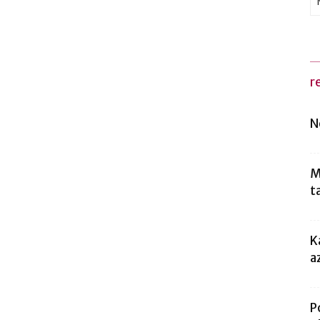
r
N
M
t
K
a
P