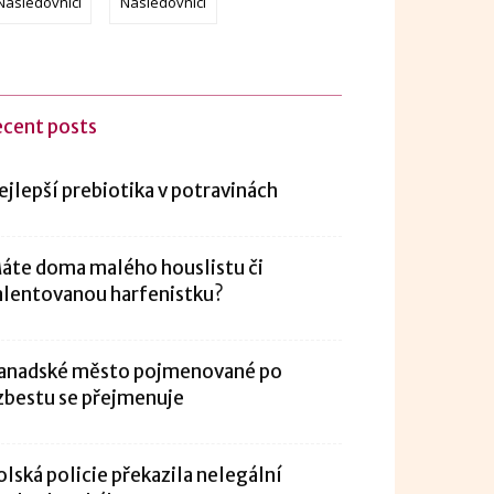
Následovníci
Následovníci
ecent posts
ejlepší prebiotika v potravinách
áte doma malého houslistu či
alentovanou harfenistku?
anadské město pojmenované po
zbestu se přejmenuje
olská policie překazila nelegální