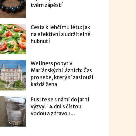
tvém zápěstí
Cesta k lehčímu létu: jak
na efektivní a udržitelné
hubnutí
Wellness pobyt v
Mariánských Lázních: Čas
pro sebe, který si zaslouží
každá žena
Pusťte se s námi do jarní
výzvy! 14 dní s čistou
vodou a zdravou...