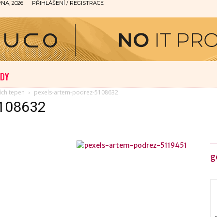
NA, 2026
PŘIHLÁŠENÍ / REGISTRACE
ODY
ích tepen
pexels-artem-podrez-5108632
5108632
g