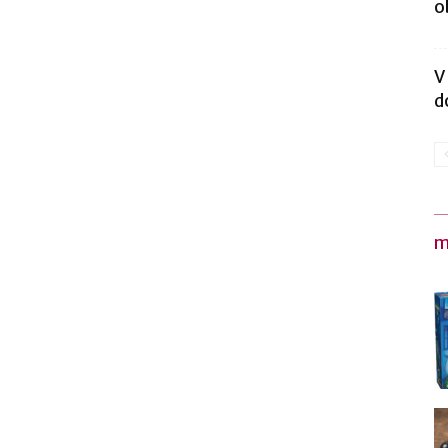
o
V
d
m