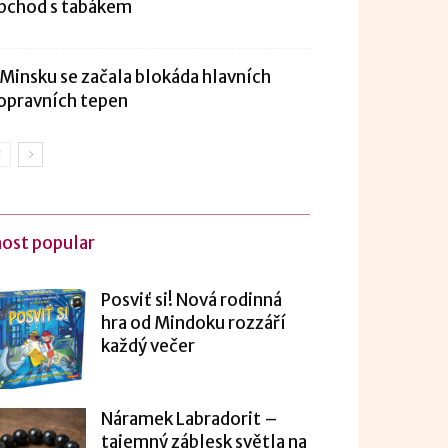
bchod s tabákem
 Minsku se začala blokáda hlavních
opravních tepen
ost popular
Posviť si! Nová rodinná
hra od Mindoku rozzáří
každý večer
Náramek Labradorit –
tajemný záblesk světla na