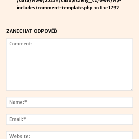
/data/www/25239/casopiszeny_cz/www/wp-
includes/comment-template.php
on line
1792
ZANECHAT ODPOVĚĎ