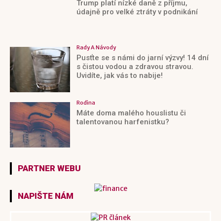
Trump platí nízké daně z příjmu,
údajně pro velké ztráty v podnikání
Rady A Návody
Pusťte se s námi do jarní výzvy! 14 dní
s čistou vodou a zdravou stravou.
Uvidíte, jak vás to nabije!
Rodina
Máte doma malého houslistu či
talentovanou harfenistku?
PARTNER WEBU
NAPIŠTE NÁM