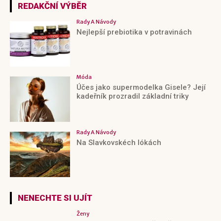
REDAKČNÍ VÝBĚR
Rady A Návody
Nejlepší prebiotika v potravinách
Móda
Účes jako supermodelka Gisele? Její
kadeřník prozradil základní triky
Rady A Návody
Na Slavkovskéch lókách
NENECHTE SI UJÍT
Ženy