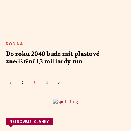
RODINA
Do roku 2040 bude mít plastové
znečištění 1,3 miliardy tun
2
3
4
NEJNOVĚJŠÍ ČLÁNKY