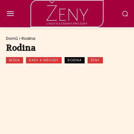
Ženy
LIFESTYLE ČASOPIS PRO ŽENY
Domů
Rodina
Rodina
MÓDA
RADY A NÁVODY
RODINA
ŽENY