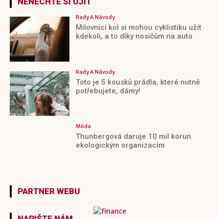
NENECHTE SI UJÍT
Rady A Návody
Milovníci kol si mohou cyklistiku užít
kdekoli, a to díky nosičům na auto
Rady A Návody
Toto je 5 kousků prádla, které nutně
potřebujete, dámy!
Móda
Thunbergová daruje 10 mil korun
ekologickým organizacím
PARTNER WEBU
NAPIŠTE NÁM