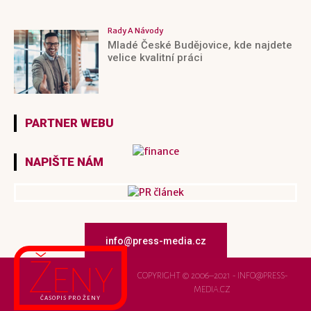
Rady A Návody
Mladé České Budějovice, kde najdete
velice kvalitní práci
PARTNER WEBU
NAPIŠTE NÁM
info@press-media.cz
Ženy
COPYRIGHT © 2006–2021 - INFO@PRESS-
MEDIA.CZ
ČASOPIS PRO ŽENY