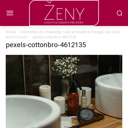
Ženy
LIFESTYLE ČASOPIS PRO ŽENY
Domů
Kosmetika do chladničky: S pár produkty to funguje zázračně,
které to jsou?
pexels-cottonbro-4612135
pexels-cottonbro-4612135