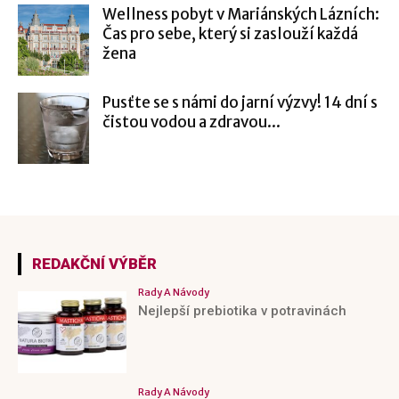
Wellness pobyt v Mariánských Lázních:
Čas pro sebe, který si zaslouží každá
žena
Pusťte se s námi do jarní výzvy! 14 dní s
čistou vodou a zdravou...
REDAKČNÍ VÝBĚR
Rady A Návody
Nejlepší prebiotika v potravinách
Rady A Návody