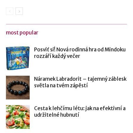
most popular
Posviť si! Nová rodinná hra od Mindoku
rozzáří každý večer
Náramek Labradorit – tajemný záblesk
světla na tvém zápěstí
Cesta k lehčímu létu: jak na efektivní a
udržitelné hubnutí