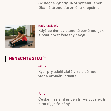
Skutečné výhody CRM systému aneb
Okamžitě pocítíte změnu k lepšímu
Rady A Návody
Když se domov stane tělocvičnou: jak
si vybudovat železný návyk
NENECHTE SI UJÍT
Móda
Kypr prý udělil zlaté víza zločincem,
vláda obvinění odmítá
Ženy
Českem se šířil příběh tří vyživovaných
sirotků, je falešný