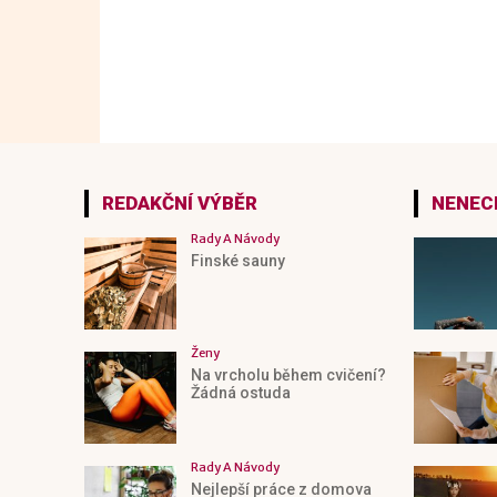
REDAKČNÍ VÝBĚR
NENECH
Rady A Návody
Finské sauny
Ženy
Na vrcholu během cvičení?
Žádná ostuda
Rady A Návody
Nejlepší práce z domova