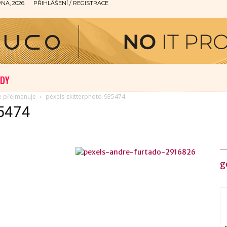
NA, 2026
PŘIHLÁŠENÍ / REGISTRACE
ODY
e přejmenuje
pexels-skitterphoto-935474
35474
g