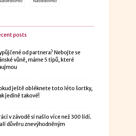
Následovníci
Následovníci
ecent posts
ypůjčené od partnera? Nebojte se
ánské vůně, máme 5 tipů, které
aujmou
okud ještě obléknete toto léto šortky,
ak jedině takové!
ráci v závodě si našlo více než 300 lidí.
ali důvěru znevýhodněným