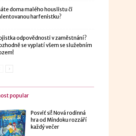
áte doma malého houslistu či
alentovanou harfenistku?
ojistka odpovědnosti v zaměstnání?
ozhodně se vyplatí všem se služebním
ozem!
ost popular
Posviť si! Nová rodinná
hra od Mindoku rozzáří
každý večer