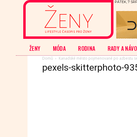
PÁTEK, 7 SRP
Ženy
LIFESTYLE ČASOPIS PRO ŽENY
ŽENY
MÓDA
RODINA
RADY A NÁV
Domů
Kanadské město pojmenované po azbestu s
pexels-skitterphoto-9