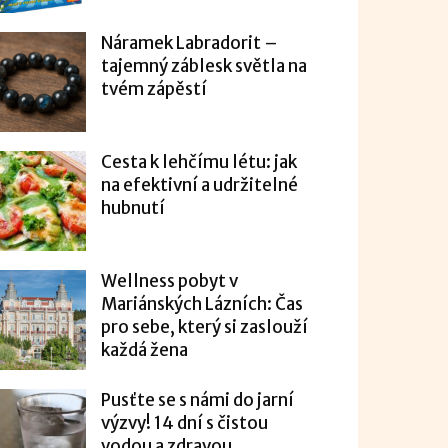
Náramek Labradorit –
tajemný záblesk světla na
tvém zápěstí
Cesta k lehčímu létu: jak
na efektivní a udržitelné
hubnutí
Wellness pobyt v
Mariánských Lázních: Čas
pro sebe, který si zaslouží
každá žena
Pusťte se s námi do jarní
výzvy! 14 dní s čistou
vodou a zdravou...