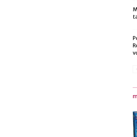
M
t
P
R
v
m