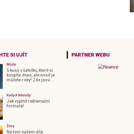
TE SI UJÍT
PARTNER WEBU
Móda
5 kusů v šatníku, které si
koupíte dnes, ale nosit je
můžete roky! Zde jsou …
Rady A Návody
Jak vyplnit reklamační
formulář
Ženy
Na tom našem díle