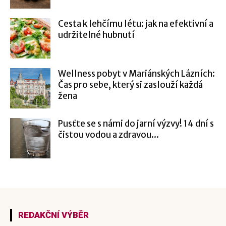
Cesta k lehčímu létu: jak na efektivní a
udržitelné hubnutí
Wellness pobyt v Mariánských Lázních:
Čas pro sebe, který si zaslouží každá
žena
Pusťte se s námi do jarní výzvy! 14 dní s
čistou vodou a zdravou...
REDAKČNÍ VÝBĚR