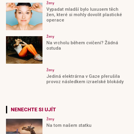
Ženy
Vypadat mladší bylo luxusem těch
žen, které si mohly dovolit plastické
operace
Ženy
Na vrcholu během cvičení? Žádná
ostuda
Ženy
Jediná elektrárna v Gaze přerušila
provoz následkem izraelské blokády
NENECHTE SI UJÍT
Ženy
Na tom našem statku