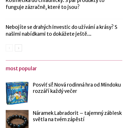
Kosmetika do chladničky: S pár produkty to
funguje zázračně, které to jsou?
Nebojíte se drahých investic do užívání a krásy? S
našimi nabídkami to dokážete ještě...
most popular
Posviť si! Nová rodinná hra od Mindoku
rozzáří každý večer
Náramek Labradorit – tajemný záblesk
světla na tvém zápěstí