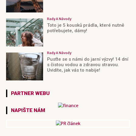
Rady A Návody
Toto je 5 kousků prádla, které nutně
potřebujete, dámy!
Rady A Návody
Pusťte se s námi do jarní výzvy! 14 dní
s čistou vodou a zdravou stravou.
Uvidíte, jak vás to nabije!
PARTNER WEBU
NAPIŠTE NÁM