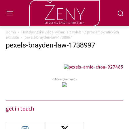
Ženy
LIFESTYLE ČASOPIS PRO ŽENY
Domů
Hongkongská vláda vyloučila z voleb 12 prodemokratických
aktivistů
pexels-brayden-law-1738997
pexels-brayden-law-1738997
- Advertisement -
get in touch