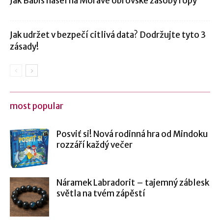
Jak Babiš našel na Moravě obrovské zásoby ropy
Jak udržet v bezpečí citlivá data? Dodržujte tyto 3
zásady!
most popular
Posviť si! Nová rodinná hra od Mindoku
rozzáří každý večer
Náramek Labradorit – tajemný záblesk
světla na tvém zápěstí