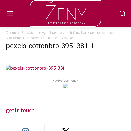
Ženy
LIFESTYLE ČASOPIS PRO ŽENY
Domů
Eurokomise vyjednává o vakcíně na koronavirus s pátou
společností
pexels-cottonbro-3951381-1
pexels-cottonbro-3951381-1
- Advertisement -
get in touch