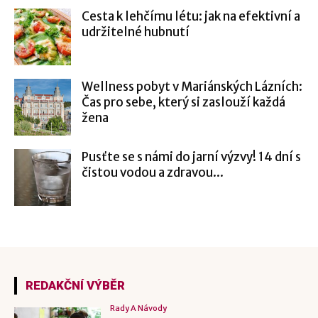
Cesta k lehčímu létu: jak na efektivní a
udržitelné hubnutí
Wellness pobyt v Mariánských Lázních:
Čas pro sebe, který si zaslouží každá
žena
Pusťte se s námi do jarní výzvy! 14 dní s
čistou vodou a zdravou...
REDAKČNÍ VÝBĚR
Rady A Návody