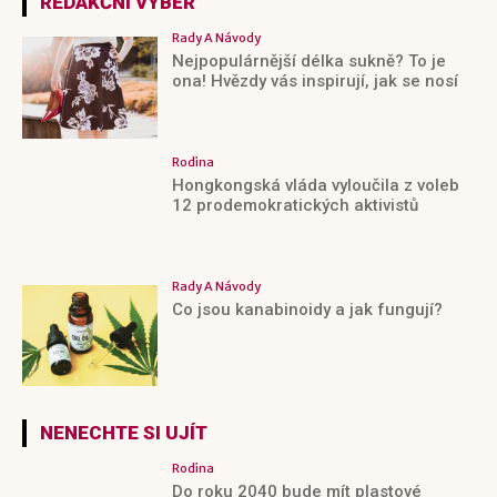
REDAKČNÍ VÝBĚR
Rady A Návody
Nejpopulárnější délka sukně? To je
ona! Hvězdy vás inspirují, jak se nosí
Rodina
Hongkongská vláda vyloučila z voleb
12 prodemokratických aktivistů
Rady A Návody
Co jsou kanabinoidy a jak fungují?
NENECHTE SI UJÍT
Rodina
Do roku 2040 bude mít plastové