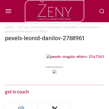
Ženy
LIFESTYLE ČASOPIS PRO ŽENY
Domů
Do roku 2040 bude mít plastové znečištění 1,3 miliardy tun
pexels-leonid-danilov-2768961
pexels-leonid-danilov-2768961
- Advertisement -
get in touch