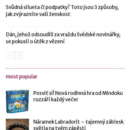
Svůdná silueta či podpatky? Toto jsou 3 způsoby,
jak zvýrazníte vaši ženskost
Dán, jehož odsoudili za vraždu švédské novinářky,
se pokusil o útěk z vězení
most popular
Posviť si! Nová rodinná hra od Mindoku
rozzáří každý večer
Náramek Labradorit – tajemný záblesk
světla na tvém zápěstí