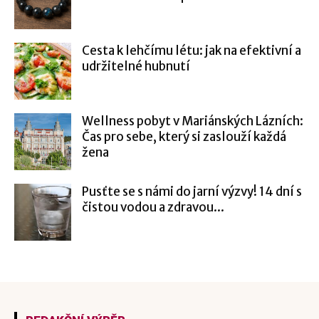
Cesta k lehčímu létu: jak na efektivní a
udržitelné hubnutí
Wellness pobyt v Mariánských Lázních:
Čas pro sebe, který si zaslouží každá
žena
Pusťte se s námi do jarní výzvy! 14 dní s
čistou vodou a zdravou...