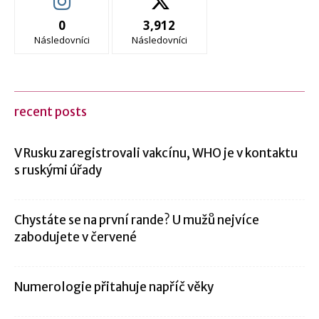
0
3,912
Následovníci
Následovníci
recent posts
V Rusku zaregistrovali vakcínu, WHO je v kontaktu
s ruskými úřady
Chystáte se na první rande? U mužů nejvíce
zabodujete v červené
Numerologie přitahuje napříč věky