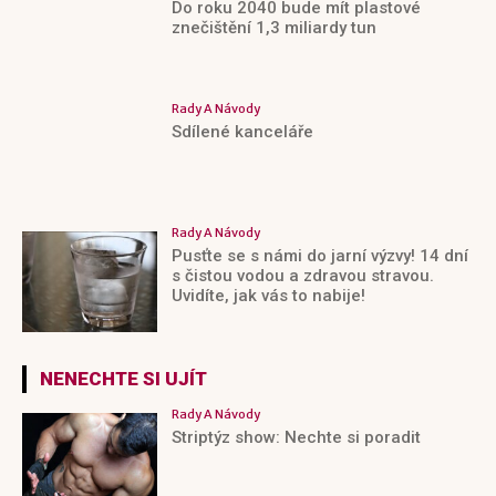
Do roku 2040 bude mít plastové
znečištění 1,3 miliardy tun
Rady A Návody
Sdílené kanceláře
Rady A Návody
Pusťte se s námi do jarní výzvy! 14 dní
s čistou vodou a zdravou stravou.
Uvidíte, jak vás to nabije!
NENECHTE SI UJÍT
Rady A Návody
Striptýz show: Nechte si poradit