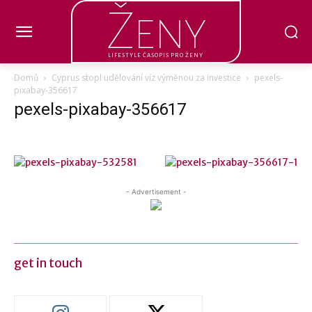
Ženy
LIFESTYLE ČASOPIS PRO ŽENY
Domů
Cyprus stopl udělování víz výměnou za investice
pexels-
pixabay-356617
pexels-pixabay-356617
- Advertisement -
get in touch