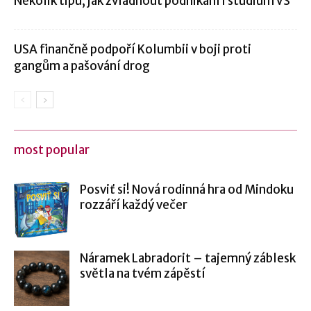
Několik tipů, jak zvládnout podnikání i studium VŠ
USA finančně podpoří Kolumbii v boji proti
gangům a pašování drog
most popular
Posviť si! Nová rodinná hra od Mindoku
rozzáří každý večer
Náramek Labradorit – tajemný záblesk
světla na tvém zápěstí