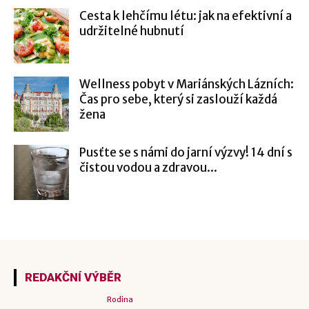
Cesta k lehčímu létu: jak na efektivní a
udržitelné hubnutí
Wellness pobyt v Mariánských Lázních:
Čas pro sebe, který si zaslouží každá
žena
Pusťte se s námi do jarní výzvy! 14 dní s
čistou vodou a zdravou...
REDAKČNÍ VÝBĚR
Rodina