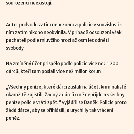
sourozenci neexistují.
Autor podvodu zatím není znám a policie v souvislosti s
ním zatím nikoho neobvinila. V případě odsouzení však
pachateli podle mluvčího hrozí až osm let odnětí
svobody.
Na zmíněný účet přispělo podle policie více než 1 200
dárců, kteří tam poslali více než milion korun
„Všechny peníze, které dárci zaslali na účet, kriminalisté
okamžitě zajistili. Žádný z dárců o ně nepřijde a všechny
peníze policie vrátí zpět,“ vyjádřil se Daněk. Policie proto
žádá dárce, aby se přihlásili, a urychlily tak vrácení
peněz.