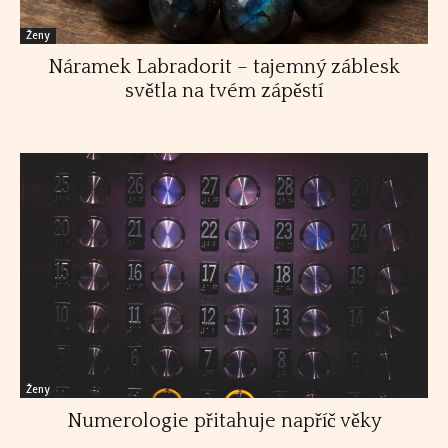
Ženy
Náramek Labradorit – tajemný záblesk
světla na tvém zápěstí
Ženy
Numerologie přitahuje napříč věky