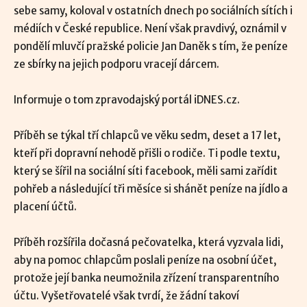
sebe samy, koloval v ostatních dnech po sociálních sítích i
médiích v České republice. Není však pravdivý, oznámil v
pondělí mluvčí pražské policie Jan Daněk s tím, že peníze
ze sbírky na jejich podporu vracejí dárcem.
Informuje o tom zpravodajský portál iDNES.cz.
Příběh se týkal tří chlapců ve věku sedm, deset a 17 let,
kteří při dopravní nehodě přišli o rodiče. Ti podle textu,
který se šířil na sociální síti facebook, měli sami zařídit
pohřeb a následující tři měsíce si shánět peníze na jídlo a
placení účtů.
Příběh rozšířila dočasná pečovatelka, která vyzvala lidi,
aby na pomoc chlapcům poslali peníze na osobní účet,
protože její banka neumožnila zřízení transparentního
účtu. Vyšetřovatelé však tvrdí, že žádní takoví