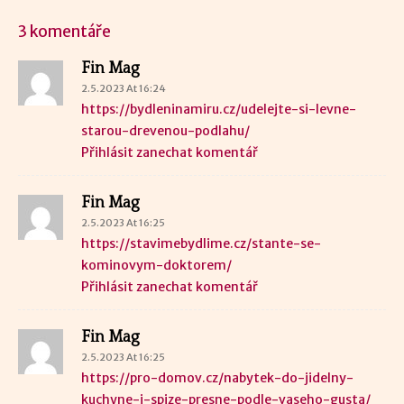
3 komentáře
Fin Mag
2.5.2023 At 16:24
https://bydleninamiru.cz/udelejte-si-levne-
starou-drevenou-podlahu/
Přihlásit zanechat komentář
Fin Mag
2.5.2023 At 16:25
https://stavimebydlime.cz/stante-se-
kominovym-doktorem/
Přihlásit zanechat komentář
Fin Mag
2.5.2023 At 16:25
https://pro-domov.cz/nabytek-do-jidelny-
kuchyne-i-spize-presne-podle-vaseho-gusta/