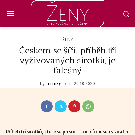
Ženy
LIFESTYLE ČASOPIS PRO ŽENY
ŽENY
Českem se šířil příběh tří
vyživovaných sirotků, je
falešný
by
Fin mag
on
20.10.2020
Příběh tří sirotků, které se po smrti rodičů museli starat o