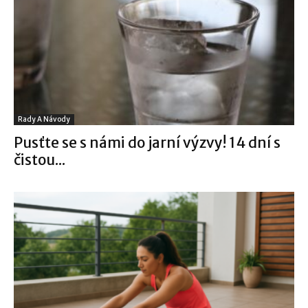
Rady A Návody
Pusťte se s námi do jarní výzvy! 14 dní s
čistou...