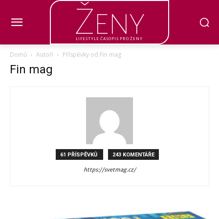
Ženy
LIFESTYLE ČASOPIS PRO ŽENY
Domů
Autoři
Příspěvky od Fin mag
Fin mag
61 PŘÍSPĚVKŮ
243 KOMENTÁŘE
https://svetmag.cz/