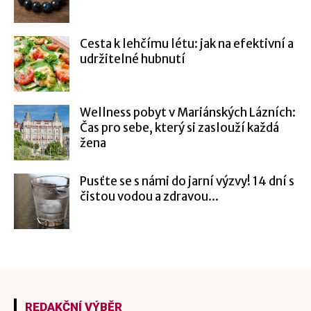
Cesta k lehčímu létu: jak na efektivní a
udržitelné hubnutí
Wellness pobyt v Mariánských Lázních:
Čas pro sebe, který si zaslouží každá
žena
Pusťte se s námi do jarní výzvy! 14 dní s
čistou vodou a zdravou...
REDAKČNÍ VÝBĚR