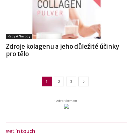
Rady A Návody
Zdroje kolagenu a jeho důležité účinky
pro tělo
1
2
3
- Advertisement -
get in touch