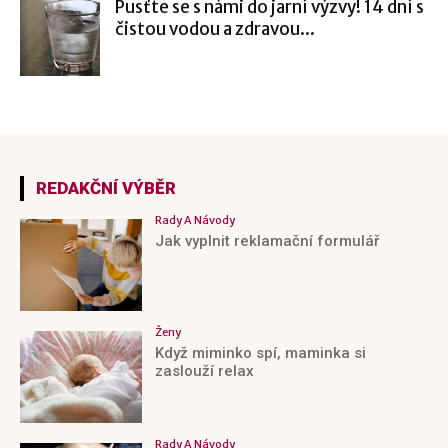
Pusťte se s námi do jarní výzvy! 14 dní s
čistou vodou a zdravou...
REDAKČNÍ VÝBĚR
Rady A Návody
Jak vyplnit reklamační formulář
Ženy
Když miminko spí, maminka si
zaslouží relax
Rady A Návody