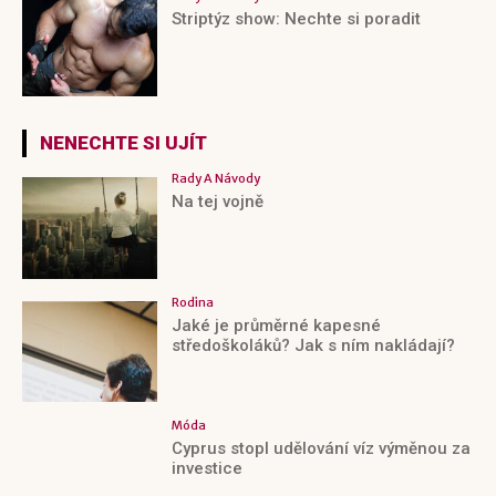
Striptýz show: Nechte si poradit
NENECHTE SI UJÍT
Rady A Návody
Na tej vojně
Rodina
Jaké je průměrné kapesné
středoškoláků? Jak s ním nakládají?
Móda
Cyprus stopl udělování víz výměnou za
investice