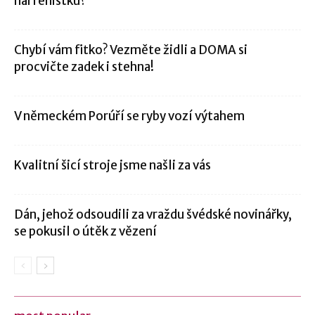
harfenistku?
Chybí vám fitko? Vezměte židli a DOMA si
procvičte zadek i stehna!
V německém Porúří se ryby vozí výtahem
Kvalitní šicí stroje jsme našli za vás
Dán, jehož odsoudili za vraždu švédské novinářky,
se pokusil o útěk z vězení