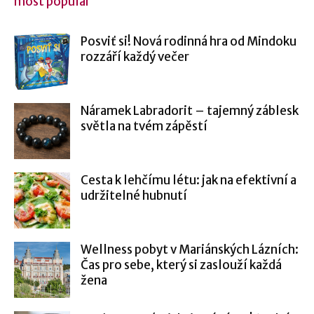
most popular
Posviť si! Nová rodinná hra od Mindoku
rozzáří každý večer
Náramek Labradorit – tajemný záblesk
světla na tvém zápěstí
Cesta k lehčímu létu: jak na efektivní a
udržitelné hubnutí
Wellness pobyt v Mariánských Lázních:
Čas pro sebe, který si zaslouží každá
žena