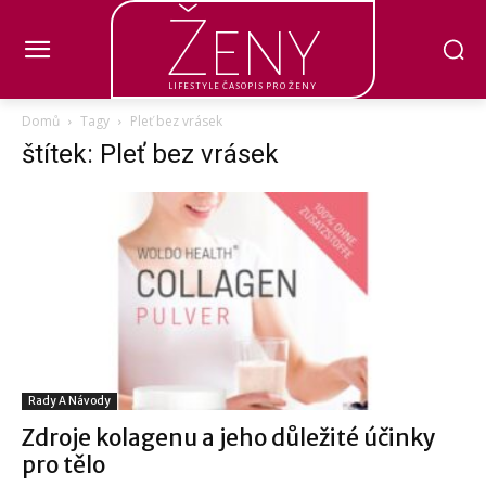
Ženy
LIFESTYLE ČASOPIS PRO ŽENY
Domů
Tagy
Pleť bez vrásek
štítek: Pleť bez vrásek
Rady A Návody
Zdroje kolagenu a jeho důležité účinky
pro tělo