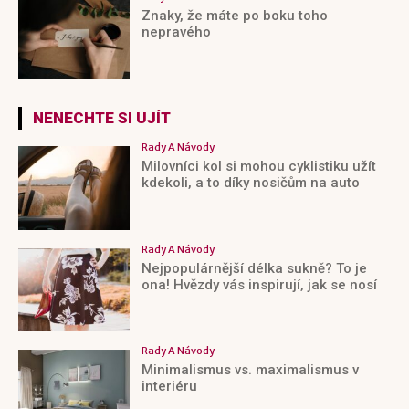
Znaky, že máte po boku toho
nepravého
NENECHTE SI UJÍT
Rady A Návody
Milovníci kol si mohou cyklistiku užít
kdekoli, a to díky nosičům na auto
Rady A Návody
Nejpopulárnější délka sukně? To je
ona! Hvězdy vás inspirují, jak se nosí
Rady A Návody
Minimalismus vs. maximalismus v
interiéru