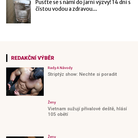
Pusťte se s námi do jarní výzvy! 14 dní s
čistou vodou a zdravou...
REDAKČNÍ VÝBĚR
Rady A Návody
Striptýz show: Nechte si poradit
Ženy
Vietnam sužují přívalové deště, hlásí
105 obětí
Ženy