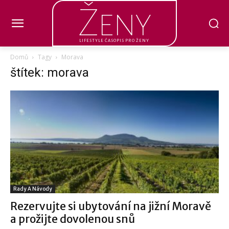
Ženy
LIFESTYLE ČASOPIS PRO ŽENY
Domů
Tagy
Morava
štítek: morava
Rady A Návody
Rezervujte si ubytování na jižní Moravě
a prožijte dovolenou snů