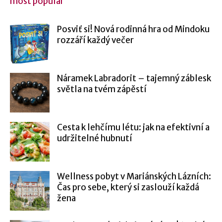
most popular
Posviť si! Nová rodinná hra od Mindoku
rozzáří každý večer
Náramek Labradorit – tajemný záblesk
světla na tvém zápěstí
Cesta k lehčímu létu: jak na efektivní a
udržitelné hubnutí
Wellness pobyt v Mariánských Lázních:
Čas pro sebe, který si zaslouží každá
žena