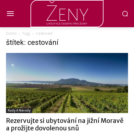
Ženy
LIFESTYLE ČASOPIS PRO ŽENY
Domů
Tagy
Cestování
štítek: cestování
Rady A Návody
Rezervujte si ubytování na jižní Moravě
a prožijte dovolenou snů