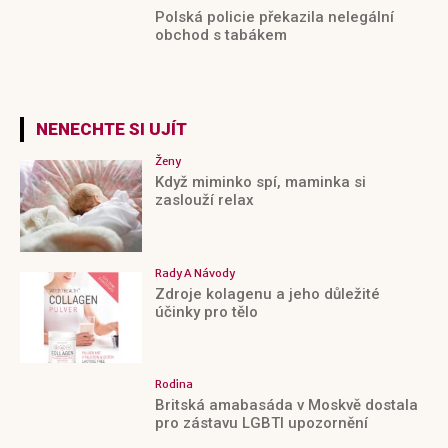
Polská policie překazila nelegální
obchod s tabákem
NENECHTE SI UJÍT
Ženy
Když miminko spí, maminka si
zaslouží relax
Rady A Návody
Zdroje kolagenu a jeho důležité
účinky pro tělo
Rodina
Britská amabasáda v Moskvě dostala
pro zástavu LGBTI upozornění