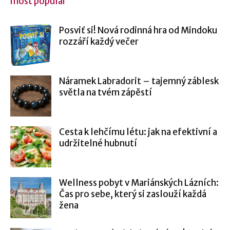
most popular
Posviť si! Nová rodinná hra od Mindoku
rozzáří každý večer
Náramek Labradorit – tajemný záblesk
světla na tvém zápěstí
Cesta k lehčímu létu: jak na efektivní a
udržitelné hubnutí
Wellness pobyt v Mariánských Lázních:
Čas pro sebe, který si zaslouží každá
žena