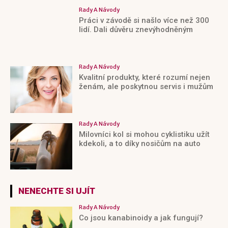
Rady A Návody
Práci v závodě si našlo více než 300
lidí. Dali důvěru znevýhodněným
Rady A Návody
Kvalitní produkty, které rozumí nejen
ženám, ale poskytnou servis i mužům
Rady A Návody
Milovníci kol si mohou cyklistiku užít
kdekoli, a to díky nosičům na auto
NENECHTE SI UJÍT
Rady A Návody
Co jsou kanabinoidy a jak fungují?