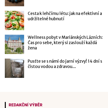
Cesta k lehčímu létu: jak na efektivní a
udržitelné hubnutí
Wellness pobyt v Mariánských Lázních:
Čas pro sebe, který si zaslouží každá
žena
Pusťte se s námi do jarní výzvy! 14 dní s
čistou vodou a zdravou...
REDAKČNÍ VÝBĚR