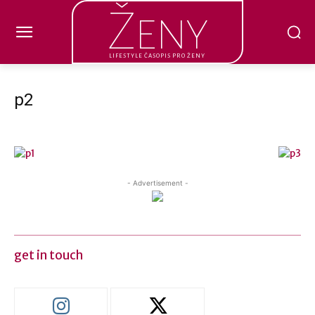
Ženy
LIFESTYLE ČASOPIS PRO ŽENY
p2
- Advertisement -
get in touch