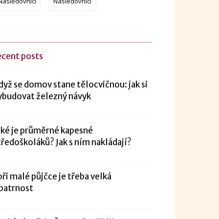
Následovníci
Následovníci
ecent posts
dyž se domov stane tělocvičnou: jak si
ybudovat železný návyk
aké je průměrné kapesné
tředoškoláků? Jak s ním nakládají?
 při malé půjčce je třeba velká
patrnost