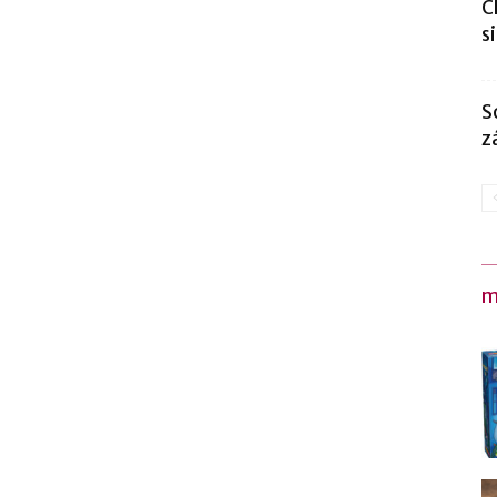
C
s
S
z
m