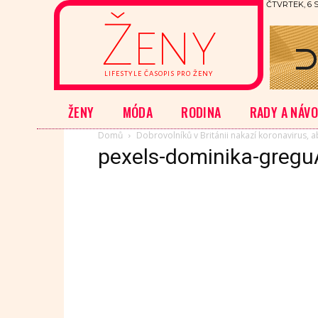
ČTVRTEK, 6 
Ženy
LIFESTYLE ČASOPIS PRO ŽENY
ŽENY
MÓDA
RODINA
RADY A NÁV
Domů
Dobrovolníků v Británii nakazí koronavirus, ab
pexels-dominika-gregu