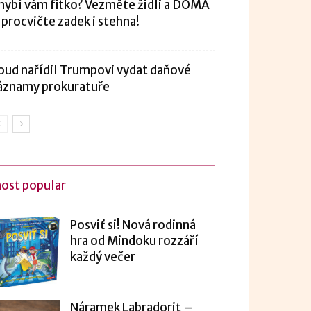
hybí vám fitko? Vezměte židli a DOMA
i procvičte zadek i stehna!
oud nařídil Trumpovi vydat daňové
áznamy prokuratuře
ost popular
Posviť si! Nová rodinná
hra od Mindoku rozzáří
každý večer
Náramek Labradorit –