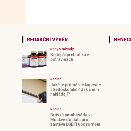
REDAKČNÍ VÝBĚR
NENECH
Rady A Návody
Nejlepší prebiotika v
potravinách
Rodina
Jaké je průměrné kapesné
středoškoláků? Jak s ním
nakládají?
Rodina
Britská amabasáda v
Moskvě dostala pro
zástavu LGBTI upozornění