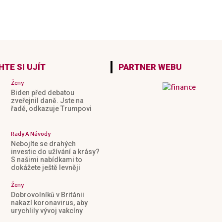
TE SI UJÍT
PARTNER WEBU
Ženy
Biden před debatou
zveřejnil daně. Jste na
řadě, odkazuje Trumpovi
Rady A Návody
Nebojíte se drahých
investic do užívání a krásy?
S našimi nabídkami to
dokážete ještě levněji
Ženy
Dobrovolníků v Británii
nakazí koronavirus, aby
urychlily vývoj vakcíny