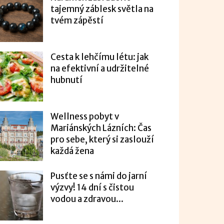
tajemný záblesk světla na
tvém zápěstí
Cesta k lehčímu létu: jak
na efektivní a udržitelné
hubnutí
Wellness pobyt v
Mariánských Lázních: Čas
pro sebe, který si zaslouží
každá žena
Pusťte se s námi do jarní
výzvy! 14 dní s čistou
vodou a zdravou...