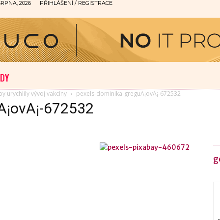
SRPNA, 2026
PŘIHLÁŠENÍ / REGISTRACE
ODY
y urychlily vývoj vakcíny
pexels-dominika-greguA¡ovA¡-672532
A¡ovA¡-672532
g