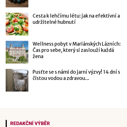
Cesta k lehčímu létu: jak na efektivní a
udržitelné hubnutí
Wellness pobyt v Mariánských Lázních:
Čas pro sebe, který si zaslouží každá
žena
Pusťte se s námi do jarní výzvy! 14 dní s
čistou vodou a zdravou...
REDAKČNÍ VÝBĚR