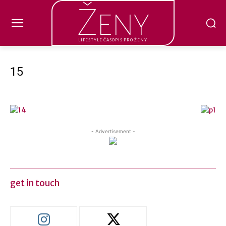
Ženy
LIFESTYLE ČASOPIS PRO ŽENY
15
- Advertisement -
get in touch